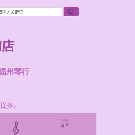
的店
福州琴行
择多。